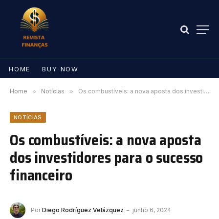
HOME
BUY NOW
Home
»
Notícias
»
Os combustíveis: a nova aposta dos investidores para o sucesso financeiro
NOTÍCIAS
Os combustíveis: a nova aposta
dos investidores para o sucesso
financeiro
Por
Diego Rodríguez Velázquez
junho 6, 2024