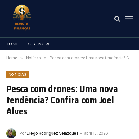
HOME
BUY NOW
Home
»
Notícias
»
Pesca com drones: Uma nova tendência? Confira com Joel Alves
NOTÍCIAS
Pesca com drones: Uma nova
tendência? Confira com Joel
Alves
Por
Diego Rodríguez Velázquez
abril 13, 2026