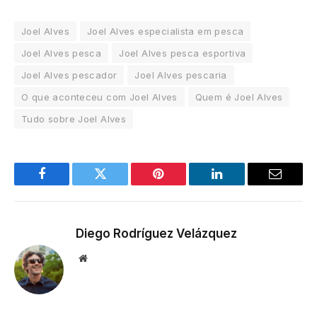
Joel Alves
Joel Alves especialista em pesca
Joel Alves pesca
Joel Alves pesca esportiva
Joel Alves pescador
Joel Alves pescaria
O que aconteceu com Joel Alves
Quem é Joel Alves
Tudo sobre Joel Alves
Facebook
Twitter
Pinterest
LinkedIn
Email
Diego Rodríguez Velázquez
Website