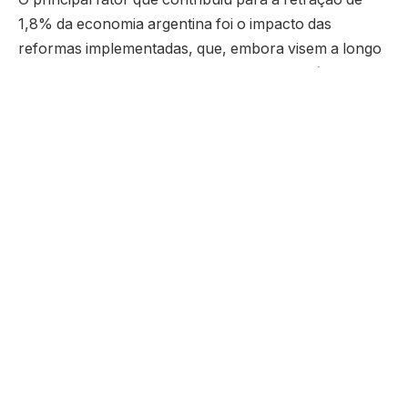
1,8% da economia argentina foi o impacto das
reformas implementadas, que, embora visem a longo
prazo uma reestruturação do sistema econômico,
geraram efeitos adversos a curto prazo. A
austeridade fiscal e o endurecimento das políticas
monetárias afetaram diretamente o consumo e os
investimentos. A alta da inflação, a escassez de
dólares e as dificuldades no mercado de trabalho
também foram fatores cruciais para o desempenho
negativo da economia, refletindo a tensão gerada pela
implementação rápida e, por vezes, impopular, das
políticas de Milei.
O recuo de 1,8% no crescimento da economia
argentina também está diretamente ligado à queda nas
exportações, principalmente de produtos agrícolas. A