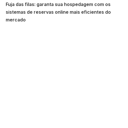
Fuja das filas: garanta sua hospedagem com os
sistemas de reservas online mais eficientes do
mercado
A implementação de um sistema de reservas online é
uma das estratégias mais eficazes para otimizar a
gestão de reservas em motéis. Esses sistemas
permitem que os clientes façam reservas de forma
conveniente e imediata, a qualquer hora e de qualquer
lugar. Além disso, um sistema de reservas online bem
integrado pode fornecer informações em tempo real
sobre a disponibilidade de quartos, evitando
overbookings e melhorando a eficiência operacional.
Outra vantagem dos sistemas de reservas online é a
possibilidade de oferecer pacotes promocionais e
descontos especiais para reservas antecipadas. Como