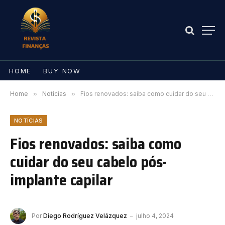
HOME
BUY NOW
Home
»
Notícias
»
Fios renovados: saiba como cuidar do seu cabelo pós-implante capilar
NOTÍCIAS
Fios renovados: saiba como
cuidar do seu cabelo pós-
implante capilar
Por
Diego Rodríguez Velázquez
julho 4, 2024