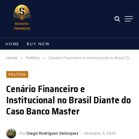
HOME
BUY NOW
Home
»
Política
»
Cenário Financeiro e Institucional no Brasil Diante do Caso Banco Master
POLÍTICA
Cenário Financeiro e
Institucional no Brasil Diante do
Caso Banco Master
Por
Diego Rodríguez Velázquez
fevereiro 3, 2026