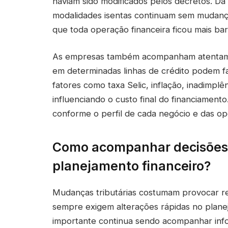
haviam sido modificados pelos decretos. D
modalidades isentas continuam sem mudanças
que toda operação financeira ficou mais ba
As empresas também acompanham atentamen
em determinadas linhas de crédito podem fa
fatores como taxa Selic, inflação, inadimpl
influenciando o custo final do financiamento
conforme o perfil de cada negócio e das op
Como acompanhar decisões p
planejamento financeiro?
Mudanças tributárias costumam provocar r
sempre exigem alterações rápidas no planej
importante continua sendo acompanhar info