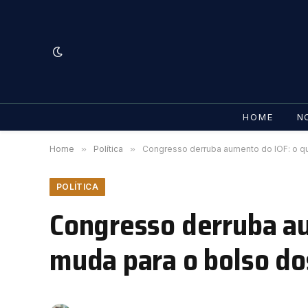
HOME
N
Home
»
Política
»
Congresso derruba aumento do IOF: o que
POLÍTICA
Congresso derruba au
muda para o bolso dos