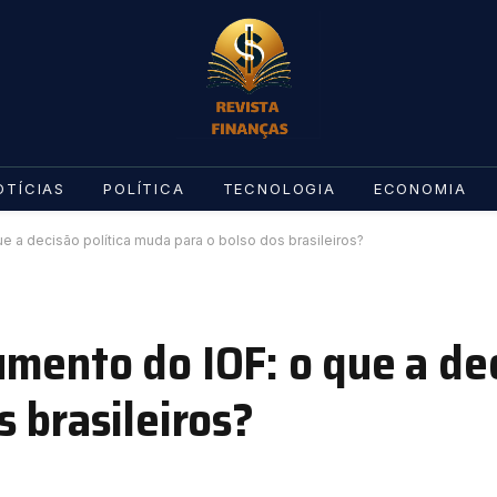
OTÍCIAS
POLÍTICA
TECNOLOGIA
ECONOMIA
 a decisão política muda para o bolso dos brasileiros?
mento do IOF: o que a dec
 brasileiros?