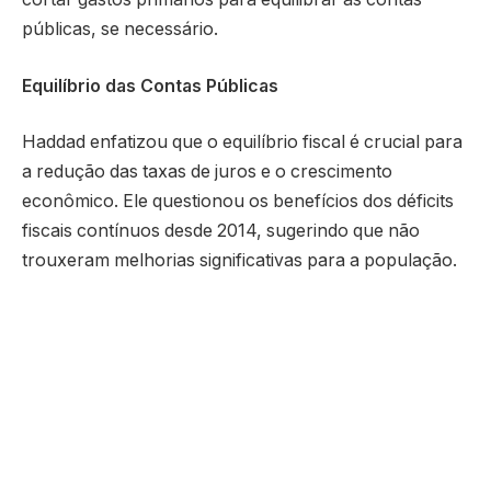
públicas, se necessário.
Equilíbrio das Contas Públicas
Haddad enfatizou que o equilíbrio fiscal é crucial para
a redução das taxas de juros e o crescimento
econômico. Ele questionou os benefícios dos déficits
fiscais contínuos desde 2014, sugerindo que não
trouxeram melhorias significativas para a população.
Ajuste Fiscal como Prioridade
O ministro defendeu a continuidade do trabalho
minucioso da equipe econômica para alcançar o
ajuste fiscal, descrevendo o equilíbrio das contas
como uma “obsessão”. Ele também destacou a