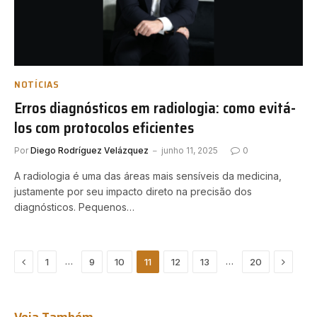
NOTÍCIAS
Erros diagnósticos em radiologia: como evitá-
los com protocolos eficientes
Por
Diego Rodríguez Velázquez
junho 11, 2025
0
A radiologia é uma das áreas mais sensíveis da medicina,
justamente por seu impacto direto na precisão dos
diagnósticos. Pequenos…
Previous
Next
…
…
1
9
10
11
12
13
20