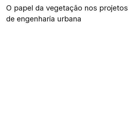
O papel da vegetação nos projetos
de engenharia urbana
A vegetação tem deixado de ser um elemento
secundário no planejamento urbano para se tornar
componente essencial nos projetos de engenharia. De
acordo com o conhecedor Paulo Twiaschor, a
presença estratégica de áreas verdes melhora
significativamente o desempenho térmico, acústico e
funcional de edificações e espaços públicos.
Sem contar que a vegetação também colabora com a
eficiência dos sistemas de drenagem urbana. Uma vez
que árvores e gramados absorvem parte da água da
chuva, diminuindo a pressão sobre as redes de
escoamento e ajudando a evitar alagamentos. Esse