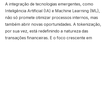
A integração de tecnologias emergentes, como
Inteligência Artificial (IA) e Machine Learning (ML),
não só promete otimizar processos internos, mas
também abrir novas oportunidades. A tokenização,
por sua vez, está redefinindo a natureza das
transações financeiras. E o foco crescente em
políticas ESG reflete uma mudança significativa na
mentalidade dos investidores e consumidores,
direcionando o capital para empresas comprometidas
com práticas sustentáveis.
Em meio a essas tendências, espera-se que o ano de
2024 seja marcado por avanços tecnológicos que não
apenas transformarão o setor financeiro, mas
também moldarão a maneira como os consumidores
interagem e confiam em seus serviços.