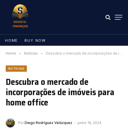
HOME
BUY NOW
Home
»
Notícias
»
Descubra o mercado de incorporações de imóveis para home office
NOTÍCIAS
Descubra o mercado de
incorporações de imóveis para
home office
Por
Diego Rodríguez Velázquez
junho 19, 2024