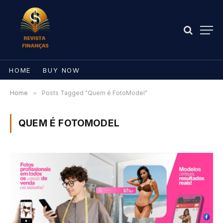
HOME
BUY NOW
Home
»
Posts Tagged "Quem é FotoModel"
QUEM É FOTOMODEL