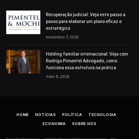
Recuperação judicial: Veja este passo a
passo para elaborar um plano eficaz e
estratégico
novembro 7, 2025
Holding familiar internacional: Veja com
Rodrigo Pimentel Advogado, como
funciona essa estrutura na prática
maio 6, 2026
HOME
NOTÍCIAS
POLÍTICA
TECNOLOGIA
ECONOMIA
SOBRE NÓS
Revista Finanças -
contato@revistafinancas.com.br
- tel.