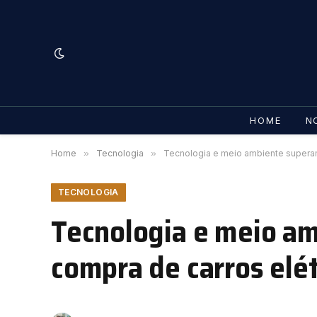
HOME
N
Home
»
Tecnologia
»
Tecnologia e meio ambiente superam
TECNOLOGIA
Tecnologia e meio a
compra de carros elét