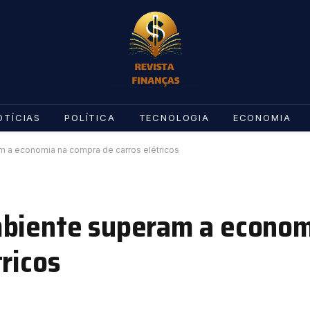
OTÍCIAS
POLÍTICA
TECNOLOGIA
ECONOMIA
 a economia na compra de carros elétricos
mbiente superam a econom
ricos