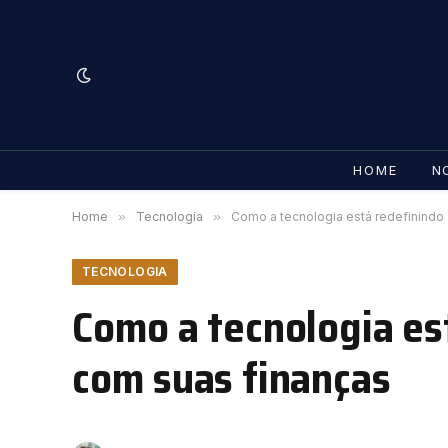
HOME
N
Home
»
Tecnologia
»
Como a tecnologia está redefinindo 
TECNOLOGIA
Como a tecnologia est
com suas finanças