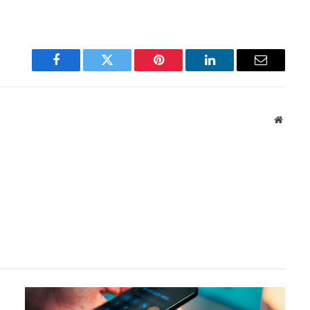
Facebook
Twitter
Pinterest
LinkedIn
Email
Websit