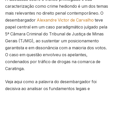
caracterização como crime hediondo é um dos temas
mais relevantes no direito penal contemporâneo. O
desembargador
Alexandre Victor de Carvalho
teve
papel central em um caso paradigmático julgado pela
5ª Câmara Criminal do Tribunal de Justiça de Minas
Gerais (TJMG), ao sustentar um posicionamento
garantista e em dissonância com a maioria dos votos.
O caso em questão envolveu os apelantes,
condenados por tráfico de drogas na comarca de
Caratinga.
Veja aqui como a palavra do desembargador foi
decisiva ao analisar os fundamentos legais e
constitucionais relacionados ao regime inicial de
cumprimento da pena, sendo o regime aberto, e à
possibilidade de substituição da pena corporal por