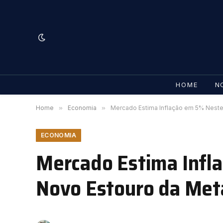
HOME
N
Home
»
Economia
»
Mercado Estima Inflação em 5% Neste
ECONOMIA
Mercado Estima Infl
Novo Estouro da Met